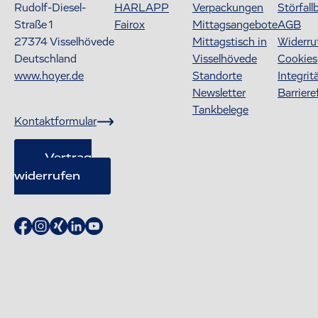
Rudolf-Diesel-
HARLAPP
Verpackungen
Störfall
Straße 1
Fairox
Mittagsangebote
AGB
27374
Visselhövede
Mittagstisch in
Widerru
Deutschland
Visselhövede
Cookies
www.hoyer.de
Standorte
Integrit
Newsletter
Barriere
Tankbelege
Kontaktformular
Vertrag
widerrufen