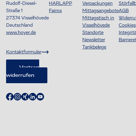
Rudolf-Diesel-
HARLAPP
Verpackungen
Störfall
Straße 1
Fairox
Mittagsangebote
AGB
27374
Visselhövede
Mittagstisch in
Widerru
Deutschland
Visselhövede
Cookies
www.hoyer.de
Standorte
Integrit
Newsletter
Barriere
Tankbelege
Kontaktformular
Vertrag
widerrufen