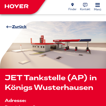
Finder
Kontakt
Menü
Zurück
JET Tankstelle (AP) in
Königs Wusterhausen
Adresse: