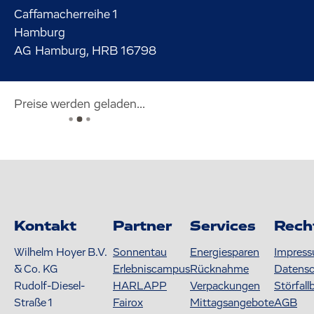
Caffamacherreihe
1
Hamburg
AG Hamburg, HRB 16798
Preise werden geladen...
Kontakt
Partner
Services
Rech
Wilhelm Hoyer B.V.
Sonnentau
Energiesparen
Impres
& Co. KG
Erlebniscampus
Rücknahme
Datens
Rudolf-Diesel-
HARLAPP
Verpackungen
Störfall
Straße 1
Fairox
Mittagsangebote
AGB