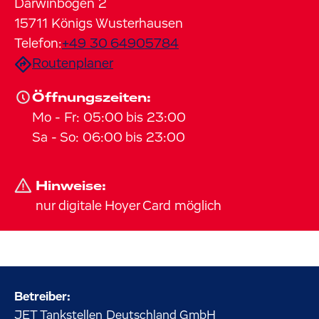
Darwinbogen
2
15711
Königs Wusterhausen
Telefon:
+49 30 64905784
Routenplaner
Öffnungszeiten:
Mo
-
Fr
:
05:00
bis
23:00
Sa
-
So
:
06:00
bis
23:00
Hinweise:
nur digitale Hoyer Card möglich
Betreiber:
JET Tankstellen Deutschland GmbH