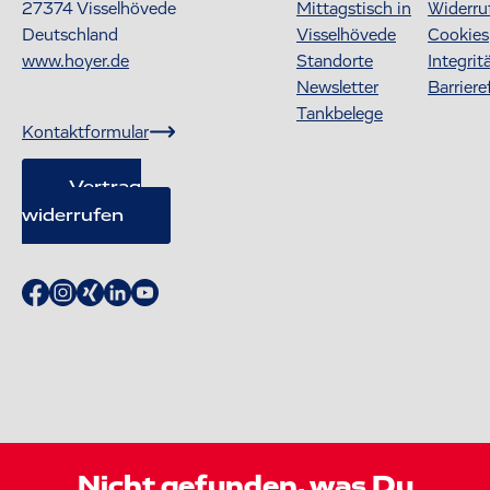
27374
Visselhövede
Mittagstisch in
Widerru
Deutschland
Visselhövede
Cookies
www.hoyer.de
Standorte
Integrit
Newsletter
Barriere
Tankbelege
Kontaktformular
Vertrag
widerrufen
Nicht gefunden, was Du