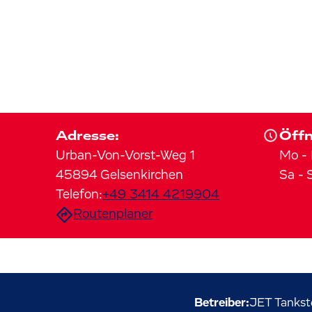
Adresse:
Öffn
Urban-Von-Vorst-Weg
1
Mo
-
45894
Gelsenkirchen
Sa
-
Telefon:
+49 3414 4219904
Routenplaner
Betreiber:
JET Tankst