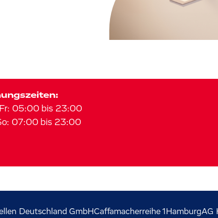
ungszeiten:
Fr
:
05:00
bis
23:00
So
:
07:00
bis
23:00
ellen Deutschland GmbH
Caffamacherreihe
1
Hamburg
AG 