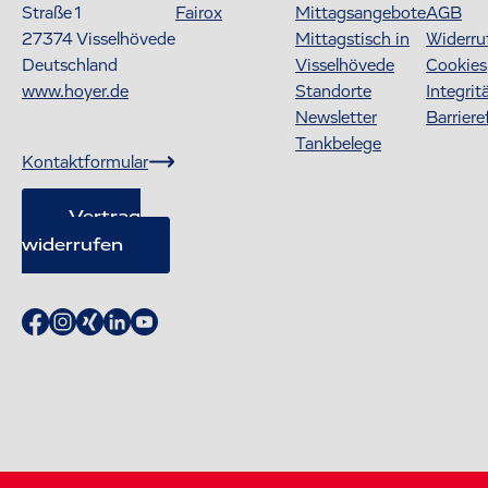
Straße 1
Fairox
Mittagsangebote
AGB
27374
Visselhövede
Mittagstisch in
Widerru
Deutschland
Visselhövede
Cookies
www.hoyer.de
Standorte
Integrit
Newsletter
Barriere
Tankbelege
Kontaktformular
Vertrag
widerrufen