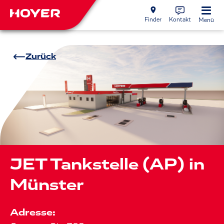
Finder
Kontakt
Menü
Zurück
JET Tankstelle (AP) in
Münster
Adresse: