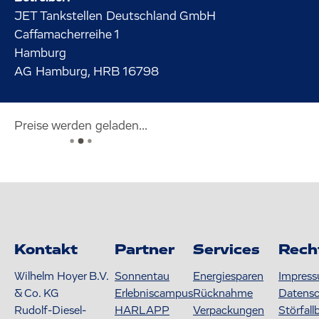
JET Tankstellen Deutschland GmbH
Caffamacherreihe
1
Hamburg
AG Hamburg, HRB 16798
Preise werden geladen...
Kontakt
Partner
Services
Rech
Wilhelm Hoyer B.V.
Sonnentau
Energiesparen
Impres
& Co. KG
Erlebniscampus
Rücknahme
Datens
Rudolf-Diesel-
HARLAPP
Verpackungen
Störfall