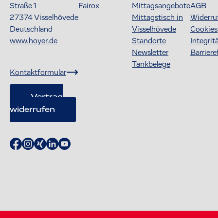
Straße 1
Fairox
Mittagsangebote
AGB
27374
Visselhövede
Mittagstisch in
Widerru
Deutschland
Visselhövede
Cookies
www.hoyer.de
Standorte
Integrit
Newsletter
Barriere
Tankbelege
Kontaktformular
Vertrag
widerrufen