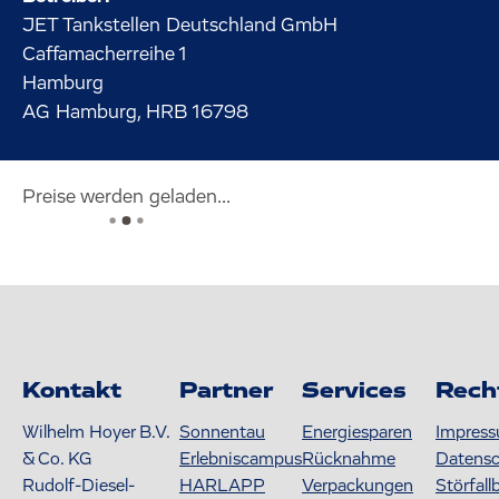
JET Tankstellen Deutschland GmbH
Caffamacherreihe
1
Hamburg
AG Hamburg, HRB 16798
Preise werden geladen...
Kontakt
Partner
Services
Rech
Wilhelm Hoyer B.V.
Sonnentau
Energiesparen
Impres
& Co. KG
Erlebniscampus
Rücknahme
Datens
Rudolf-Diesel-
HARLAPP
Verpackungen
Störfall