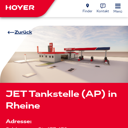
Finder
Kontakt
Menü
Zurück
JET Tankstelle (AP) in
Rheine
Adresse: