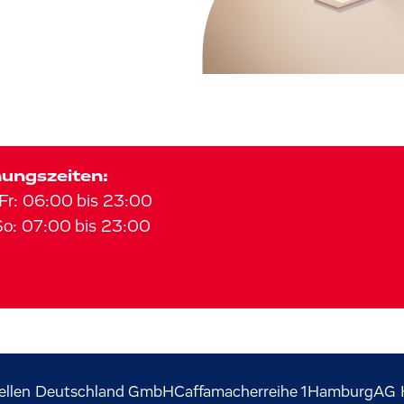
ungszeiten:
Fr
:
06:00
bis
23:00
So
:
07:00
bis
23:00
ellen Deutschland GmbH
Caffamacherreihe
1
Hamburg
AG 