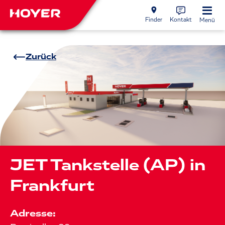
Finder
Kontakt
Menü
Zurück
JET Tankstelle (AP) in
Frankfurt
Adresse: