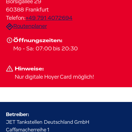
Borsigallee
29
60388
Frankfurt
Telefon:
+49 791 4072694
Routenplaner
Öffnungszeiten:
Mo
-
Sa
:
07:00
bis
20:30
Hinweise:
Nur digitale Hoyer Card möglich!
Betreiber:
JET Tankstellen Deutschland GmbH
Caffamacherreihe
1