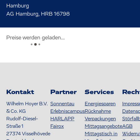
Hamburg
AG Hamburg, HRB 16798
Preise werden geladen...
Kontakt
Partner
Services
Rech
Wilhelm Hoyer B.V.
Sonnentau
Energiesparen
Impres
& Co. KG
Erlebniscampus
Rücknahme
Datens
Rudolf-Diesel-
HARLAPP
Verpackungen
Störfall
Straße 1
Fairox
Mittagsangebote
AGB
27374
Visselhövede
Mittagstisch in
Widerru