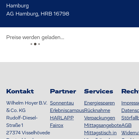
Hamburg
AG Hamburg, HRB 16798
Preise werden geladen...
Kontakt
Partner
Services
Rech
Wilhelm Hoyer B.V.
Sonnentau
Energiesparen
Impres
& Co. KG
Erlebniscampus
Rücknahme
Datens
Rudolf-Diesel-
HARLAPP
Verpackungen
Störfall
Straße 1
Fairox
Mittagsangebote
AGB
27374
Visselhövede
Mittagstisch in
Widerru