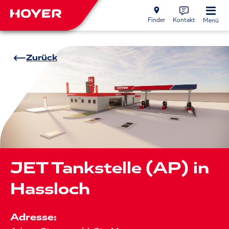
Finder
Kontakt
Menü
Zurück
JET Tankstelle (AP) in
Hassloch
Adresse: