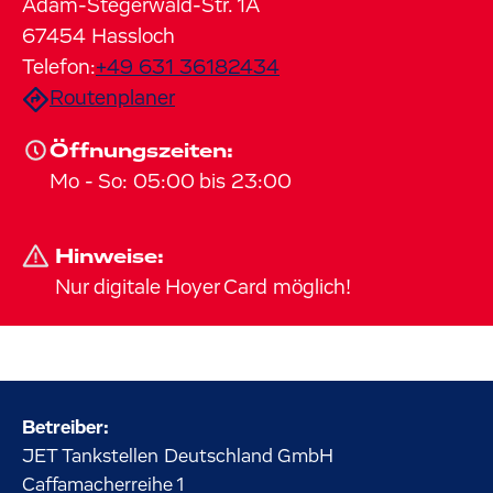
Adam-Stegerwald-Str.
1A
67454
Hassloch
Telefon:
+49 631 36182434
Routenplaner
Öffnungszeiten:
Mo
-
So
:
05:00
bis
23:00
Hinweise:
Nur digitale Hoyer Card möglich!
Betreiber:
JET Tankstellen Deutschland GmbH
Caffamacherreihe
1