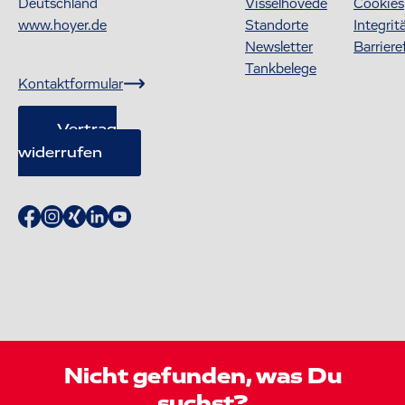
Deutschland
Visselhövede
Cookies
www.hoyer.de
Standorte
Integrit
Newsletter
Barriere
Tankbelege
Kontaktformular
Vertrag
widerrufen
Nicht gefunden, was Du
suchst?