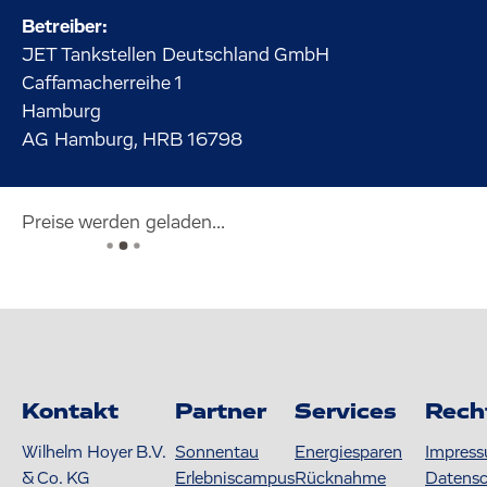
Betreiber:
JET Tankstellen Deutschland GmbH
Caffamacherreihe
1
Hamburg
AG Hamburg, HRB 16798
Preise werden geladen...
Kontakt
Partner
Services
Rech
Wilhelm Hoyer B.V.
Sonnentau
Energiesparen
Impres
& Co. KG
Erlebniscampus
Rücknahme
Datens