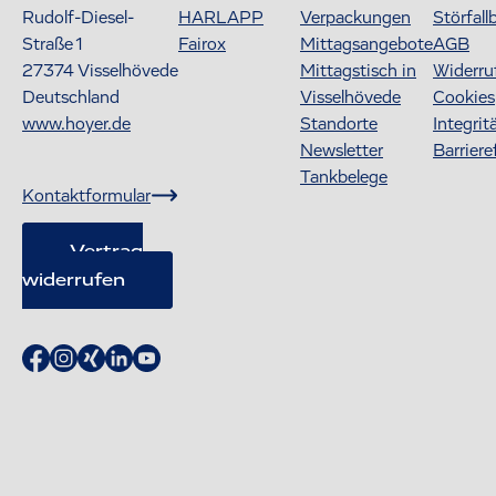
Rudolf-Diesel-
HARLAPP
Verpackungen
Störfall
Straße 1
Fairox
Mittagsangebote
AGB
27374
Visselhövede
Mittagstisch in
Widerru
Deutschland
Visselhövede
Cookies
www.hoyer.de
Standorte
Integrit
Newsletter
Barriere
Tankbelege
Kontaktformular
Vertrag
widerrufen