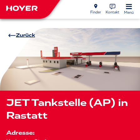
Finder
Kontakt
Menü
Zurück
JET Tankstelle (AP) in
Rastatt
Adresse: