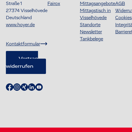
Straße 1
Fairox
Mittagsangebote
AGB
27374
Visselhövede
Mittagstisch in
Widerru
Deutschland
Visselhövede
Cookies
www.hoyer.de
Standorte
Integrit
Newsletter
Barriere
Tankbelege
Kontaktformular
Vertrag
widerrufen