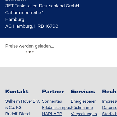
JET Tankstellen Deutschland GmbH
Caffamacherreihe
1
Hamburg
AG Hamburg, HRB 16798
Preise werden geladen...
Kontakt
Partner
Services
Rech
Wilhelm Hoyer B.V.
Sonnentau
Energiesparen
Impres
& Co. KG
Erlebniscampus
Rücknahme
Datens
Rudolf-Diesel-
HARLAPP
Verpackungen
Störfall