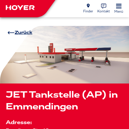
Finder
Kontakt
Menü
Zurück
JET Tankstelle (AP) in
Emmendingen
Adresse: