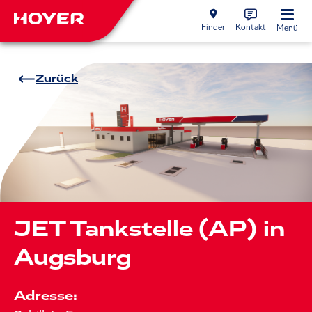
Finder
Kontakt
Menü
Zurück
JET Tankstelle (AP) in
Augsburg
Adresse: