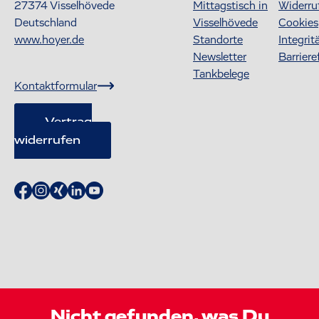
27374
Visselhövede
Mittagstisch in
Widerru
Deutschland
Visselhövede
Cookies
www.hoyer.de
Standorte
Integrit
Newsletter
Barriere
Tankbelege
Kontaktformular
Vertrag
widerrufen
Nicht gefunden, was Du