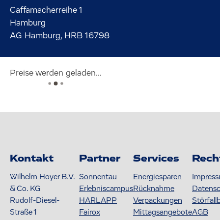
Caffamacherreihe
1
Hamburg
AG Hamburg, HRB 16798
Preise werden geladen...
Kontakt
Partner
Services
Rech
Wilhelm Hoyer B.V.
Sonnentau
Energiesparen
Impres
& Co. KG
Erlebniscampus
Rücknahme
Datens
Rudolf-Diesel-
HARLAPP
Verpackungen
Störfall
Straße 1
Fairox
Mittagsangebote
AGB