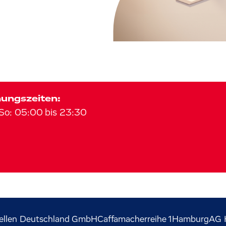
ungszeiten:
So
:
05:00
bis
23:30
ellen Deutschland GmbH
Caffamacherreihe
1
Hamburg
AG 