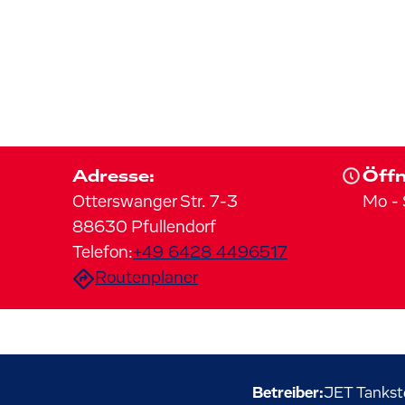
Adresse:
Öffn
Otterswanger Str.
7-3
Mo
-
88630
Pfullendorf
Telefon:
+49 6428 4496517
Routenplaner
Betreiber:
JET Tankst