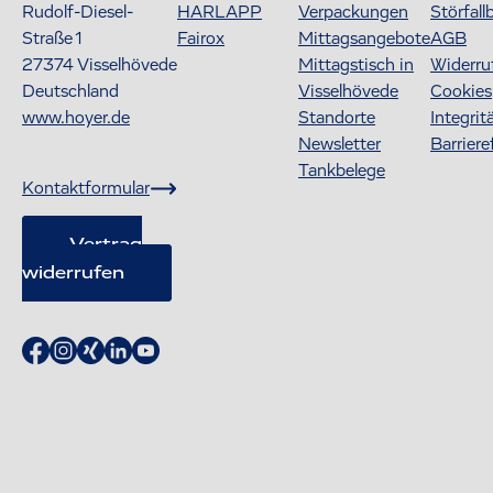
Rudolf-Diesel-
HARLAPP
Verpackungen
Störfall
Straße 1
Fairox
Mittagsangebote
AGB
27374
Visselhövede
Mittagstisch in
Widerru
Deutschland
Visselhövede
Cookies
www.hoyer.de
Standorte
Integrit
Newsletter
Barriere
Tankbelege
Kontaktformular
Vertrag
widerrufen