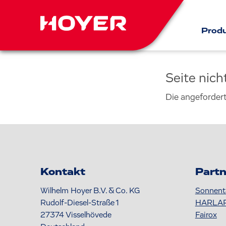
Prod
Seite nic
Die angeforder
Kontakt
Partn
Wilhelm Hoyer B.V. & Co. KG
Sonnent
Rudolf-Diesel-Straße 1
HARLA
27374
Visselhövede
Fairox