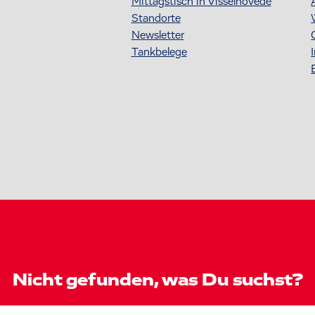
Mittagstisch in Visselhövede
Standorte
Newsletter
Tankbelege
Nicht gefunden, was Du suchst?