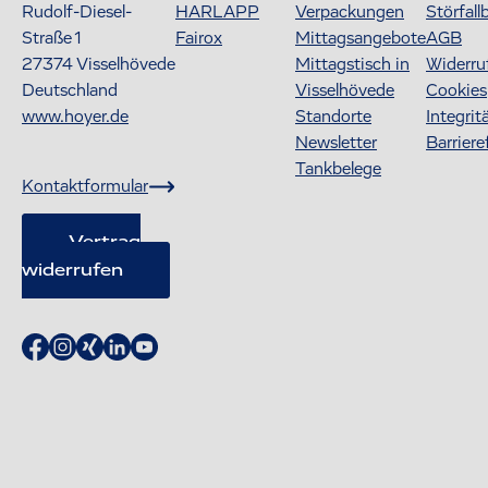
Rudolf-Diesel-
HARLAPP
Verpackungen
Störfall
Straße 1
Fairox
Mittagsangebote
AGB
27374
Visselhövede
Mittagstisch in
Widerru
Deutschland
Visselhövede
Cookies
www.hoyer.de
Standorte
Integrit
Newsletter
Barriere
Tankbelege
Kontaktformular
Vertrag
widerrufen