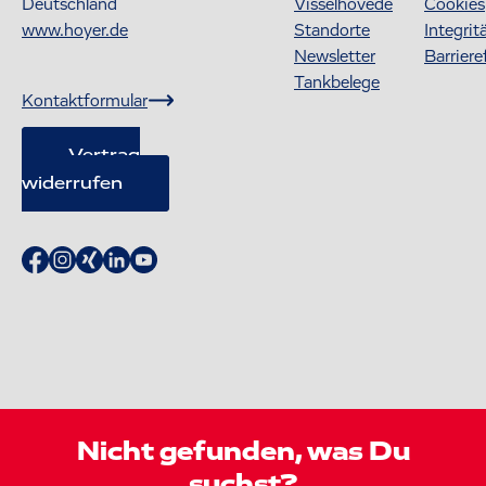
Deutschland
Visselhövede
Cookies
www.hoyer.de
Standorte
Integrit
Newsletter
Barriere
Tankbelege
Kontaktformular
Vertrag
widerrufen
Nicht gefunden, was Du
suchst?