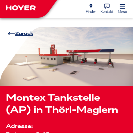
Finder
Kontakt
Menü
Zurück
Montex Tankstelle
(AP) in Thörl-Maglern
Adresse: