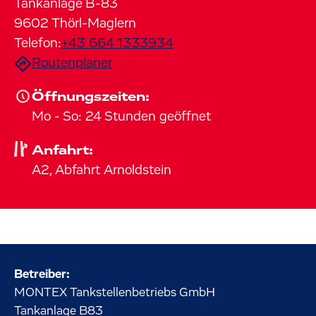
Tankanlage B-83
9602
Thörl-Maglern
Telefon:
+43 664 1333934
Routenplaner
Öffnungszeiten:
Mo
-
So
:
24 Stunden geöffnet
Anfahrt:
A2, Abfahrt Arnoldstein
Betreiber:
MONTEX Tankstellenbetriebs GmbH
Tankanlage
B83