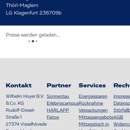
Thörl-Maglern
LG Klagenfurt 236709b
Preise werden geladen...
Kontakt
Partner
Services
Rech
Wilhelm Hoyer B.V.
Sonnentau
Energiesparen
Impres
& Co. KG
Erlebniscampus
Rücknahme
Datens
Rudolf-Diesel-
HARLAPP
Verpackungen
Störfall
Straße 1
Fairox
Mittagsangebote
AGB
27374
Visselhövede
Mittagstisch in
Widerru