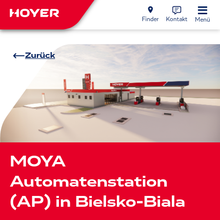
Finder
Kontakt
Menü
Zurück
MOYA
Automatenstation
(AP) in Bielsko-Biala