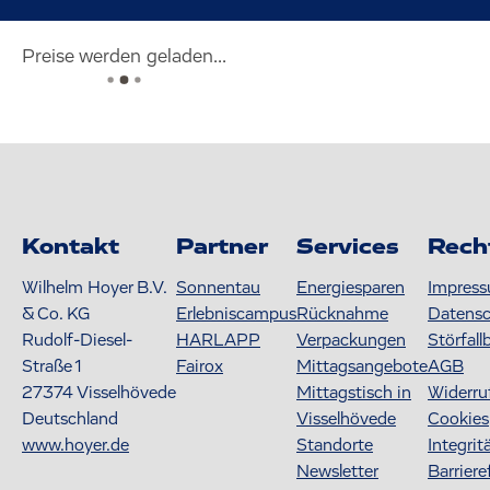
Preise werden geladen...
Kontakt
Partner
Services
Rech
Wilhelm Hoyer B.V.
Sonnentau
Energiesparen
Impres
& Co. KG
Erlebniscampus
Rücknahme
Datens
Rudolf-Diesel-
HARLAPP
Verpackungen
Störfall
Straße 1
Fairox
Mittagsangebote
AGB
27374
Visselhövede
Mittagstisch in
Widerru
Deutschland
Visselhövede
Cookies
www.hoyer.de
Standorte
Integrit
Newsletter
Barriere