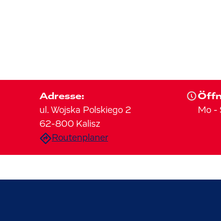
Adresse:
Öffn
ul. Wojska Polskiego
2
Mo
-
62-800
Kalisz
Routenplaner