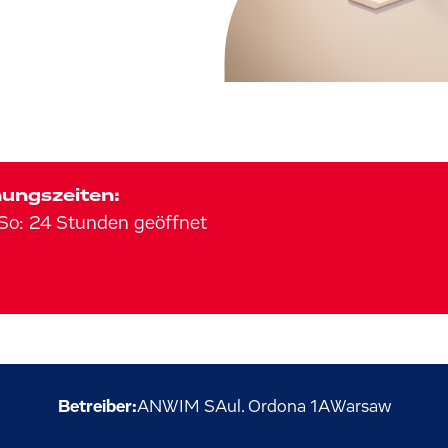
ungszeiten:
So
:
24 Stunden geöffnet
Betreiber:
ANWIM SA
ul. Ordona
1A
Warsaw