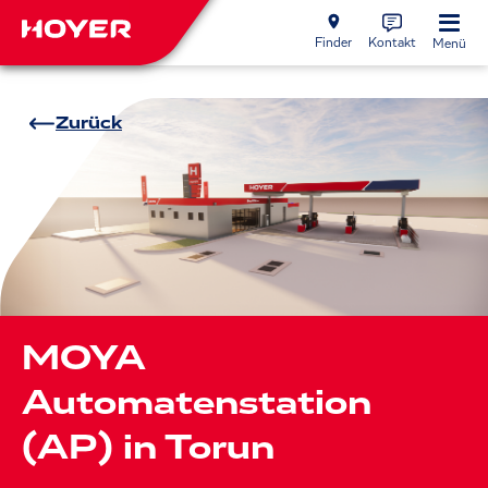
Finder
Kontakt
Menü
Zurück
MOYA
Automatenstation
(AP) in Torun