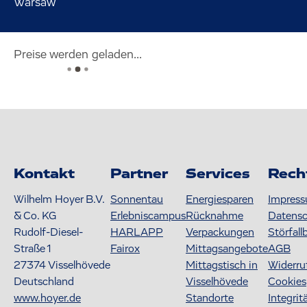
Warsaw
Preise werden geladen...
Kontakt
Partner
Services
Rech
Wilhelm Hoyer B.V.
Sonnentau
Energiesparen
Impres
& Co. KG
Erlebniscampus
Rücknahme
Datens
Rudolf-Diesel-
HARLAPP
Verpackungen
Störfall
Straße 1
Fairox
Mittagsangebote
AGB
27374
Visselhövede
Mittagstisch in
Widerru
Deutschland
Visselhövede
Cookies
www.hoyer.de
Standorte
Integrit