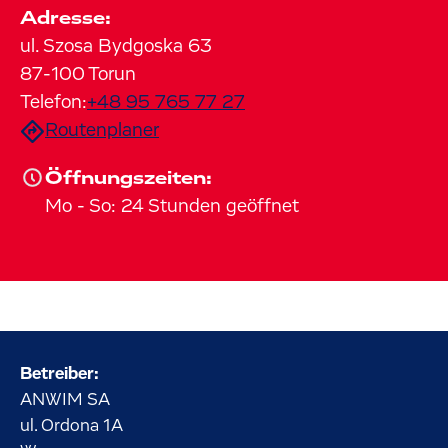
Adresse:
ul. Szosa Bydgoska
63
87-100
Torun
Telefon:
+48 95 765 77 27
Routenplaner
Öffnungszeiten:
Mo
-
So
:
24 Stunden geöffnet
Betreiber:
ANWIM SA
ul. Ordona
1A