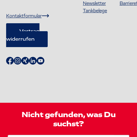
Newsletter
Barriere
Tankbelege
Kontaktformular
Vertrag
widerrufen
Nicht gefunden, was Du
suchst?