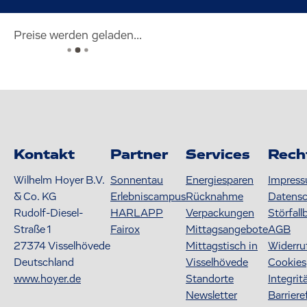
Preise werden geladen...
Kontakt
Partner
Services
Rech
Wilhelm Hoyer B.V.
Sonnentau
Energiesparen
Impres
& Co. KG
Erlebniscampus
Rücknahme
Datens
Rudolf-Diesel-
HARLAPP
Verpackungen
Störfall
Straße 1
Fairox
Mittagsangebote
AGB
27374
Visselhövede
Mittagstisch in
Widerru
Deutschland
Visselhövede
Cookies
www.hoyer.de
Standorte
Integrit
Newsletter
Barriere