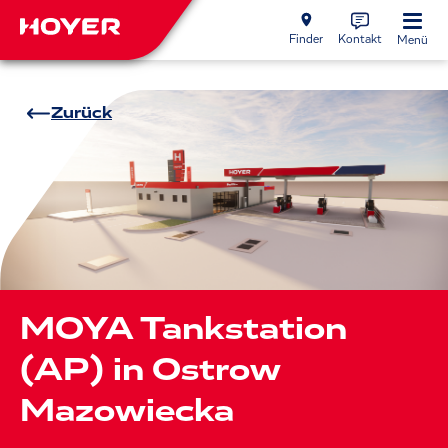
Finder
Kontakt
Menü
Zurück
MOYA Tankstation
(AP) in Ostrow
Mazowiecka