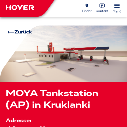
Finder
Kontakt
Menü
Zurück
MOYA Tankstation
(AP) in Kruklanki
Adresse: