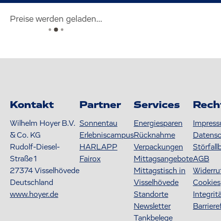
Preise werden geladen...
Kontakt
Partner
Services
Rech
Wilhelm Hoyer B.V.
Sonnentau
Energiesparen
Impres
& Co. KG
Erlebniscampus
Rücknahme
Datens
Rudolf-Diesel-
HARLAPP
Verpackungen
Störfall
Straße 1
Fairox
Mittagsangebote
AGB
27374
Visselhövede
Mittagstisch in
Widerru
Deutschland
Visselhövede
Cookies
www.hoyer.de
Standorte
Integrit
Newsletter
Barriere
Tankbelege