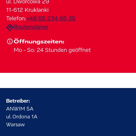
ul. Dworcowa
29
11-612
Kruklanki
Telefon:
+48 55 234 65 35
Routenplaner
Öffnungszeiten:
Mo
-
So
:
24 Stunden geöffnet
Betreiber:
ANWIM SA
ul. Ordona
1A
Warsaw