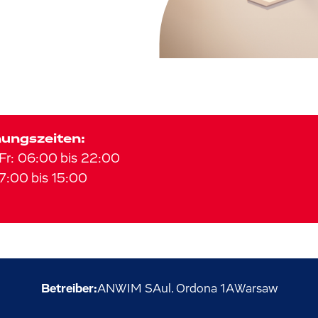
ungszeiten:
Fr
:
06:00
bis
22:00
7:00
bis
15:00
Betreiber:
ANWIM SA
ul. Ordona
1A
Warsaw