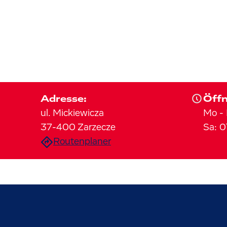
Adresse:
Öffn
ul. Mickiewicza
Mo
-
37-400
Zarzecze
Sa
:
0
Routenplaner