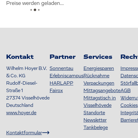
Preise werden geladen...
Kontakt
Partner
Services
Rech
Wilhelm Hoyer B.V.
Sonnentau
Energiesparen
Impres
& Co. KG
Erlebniscampus
Rücknahme
Datens
Rudolf-Diesel-
HARLAPP
Verpackungen
Störfall
Straße 1
Fairox
Mittagsangebote
AGB
27374
Visselhövede
Mittagstisch in
Widerru
Deutschland
Visselhövede
Cookies
www.hoyer.de
Standorte
Integrit
Newsletter
Barriere
Tankbelege
Kontaktformular