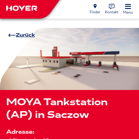
Finder
Kontakt
Menü
Zurück
MOYA Tankstation
(AP) in Saczow
Adresse: