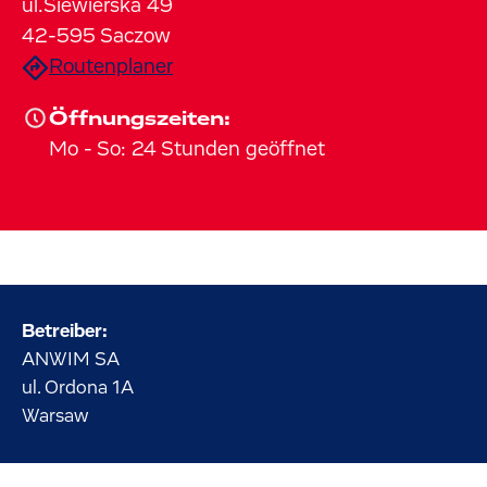
ul.Siewierska
49
42-595
Saczow
Routenplaner
Öffnungszeiten:
Mo
-
So
:
24 Stunden geöffnet
Betreiber:
ANWIM SA
ul. Ordona
1A
Warsaw