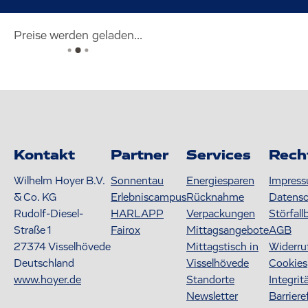
Preise werden geladen...
Kontakt
Partner
Services
Rech
Wilhelm Hoyer B.V.
Sonnentau
Energiesparen
Impres
& Co. KG
Erlebniscampus
Rücknahme
Datens
Rudolf-Diesel-
HARLAPP
Verpackungen
Störfall
Straße 1
Fairox
Mittagsangebote
AGB
27374
Visselhövede
Mittagstisch in
Widerru
Deutschland
Visselhövede
Cookies
www.hoyer.de
Standorte
Integrit
Newsletter
Barriere