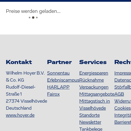
Preise werden geladen...
Kontakt
Partner
Services
Rech
Wilhelm Hoyer B.V.
Sonnentau
Energiesparen
Impres
& Co. KG
Erlebniscampus
Rücknahme
Datens
Rudolf-Diesel-
HARLAPP
Verpackungen
Störfall
Straße 1
Fairox
Mittagsangebote
AGB
27374
Visselhövede
Mittagstisch in
Widerru
Deutschland
Visselhövede
Cookies
www.hoyer.de
Standorte
Integrit
Newsletter
Barriere
Tankbelege