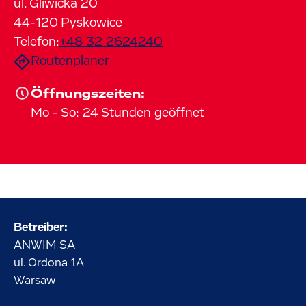
ul. Gliwicka
20
44-120
Pyskowice
Telefon:
+48 32 2624240
Routenplaner
Öffnungszeiten:
Mo
-
So
:
24 Stunden geöffnet
Betreiber:
ANWIM SA
ul. Ordona
1A
Warsaw