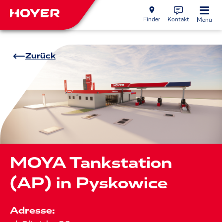
Finder
Kontakt
Menü
Zurück
MOYA Tankstation
(AP) in Pyskowice
Adresse: