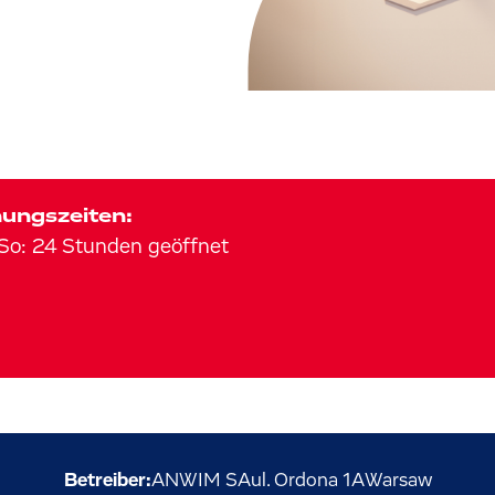
ungszeiten:
So
:
24 Stunden geöffnet
Betreiber:
ANWIM SA
ul. Ordona
1A
Warsaw