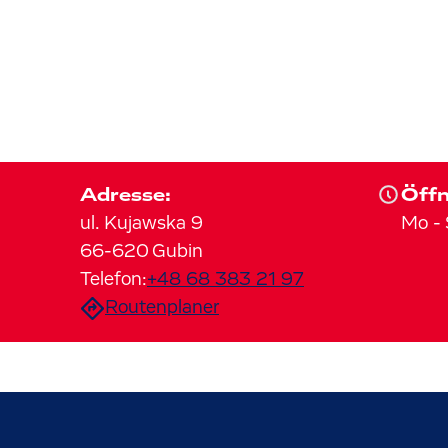
Adresse:
Öffn
ul. Kujawska
9
Mo
-
66-620
Gubin
Telefon:
+48 68 383 21 97
Routenplaner