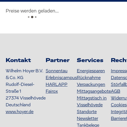
Preise werden geladen...
Kontakt
Partner
Services
Rech
Wilhelm Hoyer B.V.
Sonnentau
Energiesparen
Impres
& Co. KG
Erlebniscampus
Rücknahme
Datens
Rudolf-Diesel-
HARLAPP
Verpackungen
Störfall
Straße 1
Fairox
Mittagsangebote
AGB
27374
Visselhövede
Mittagstisch in
Widerru
Deutschland
Visselhövede
Cookies
www.hoyer.de
Standorte
Integrit
Newsletter
Barriere
Tankbelege