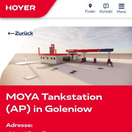
Finder
Kontakt
Menü
Zurück
MOYA Tankstation
(AP) in Goleniow
Adresse: