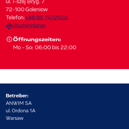
ul. I-szej Bryg.
7
72-100
Goleniow
Telefon:
+48 95 7472502
Routenplaner
Öffnungszeiten:
Mo
-
So
:
06:00
bis
22:00
Betreiber:
ANWIM SA
ul. Ordona
1A
Warsaw