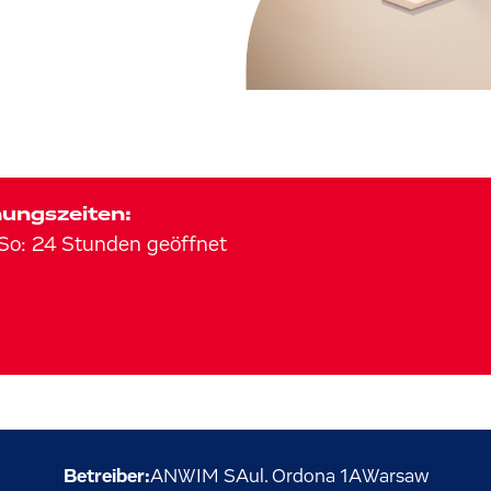
ungszeiten:
So
:
24 Stunden geöffnet
Betreiber:
ANWIM SA
ul. Ordona
1A
Warsaw