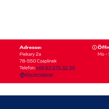
Adresse:
Öffn
Piekary
2a
Mo
-
78-550
Czaplinek
Telefon:
+48 63 276 32 30
Routenplaner