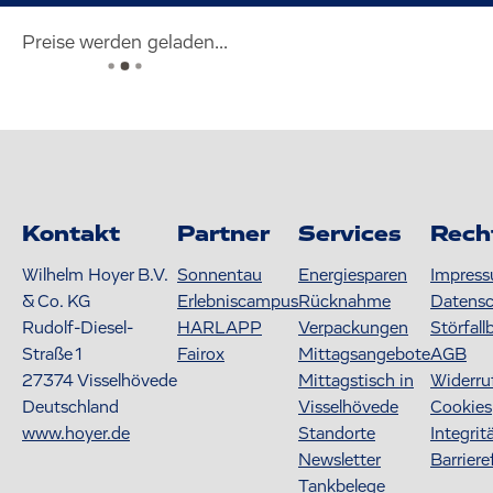
Preise werden geladen...
Kontakt
Partner
Services
Rech
Wilhelm Hoyer B.V.
Sonnentau
Energiesparen
Impres
& Co. KG
Erlebniscampus
Rücknahme
Datens
Rudolf-Diesel-
HARLAPP
Verpackungen
Störfall
Straße 1
Fairox
Mittagsangebote
AGB
27374
Visselhövede
Mittagstisch in
Widerru
Deutschland
Visselhövede
Cookies
www.hoyer.de
Standorte
Integrit
Newsletter
Barriere
Tankbelege