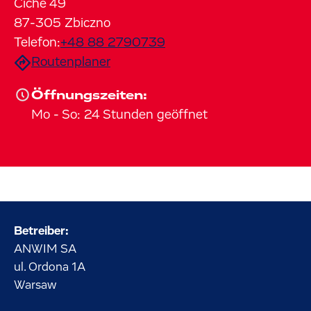
Ciche
49
87-305
Zbiczno
Telefon:
+48 88 2790739
Routenplaner
Öffnungszeiten:
Mo
-
So
:
24 Stunden geöffnet
Betreiber:
ANWIM SA
ul. Ordona
1A
Warsaw