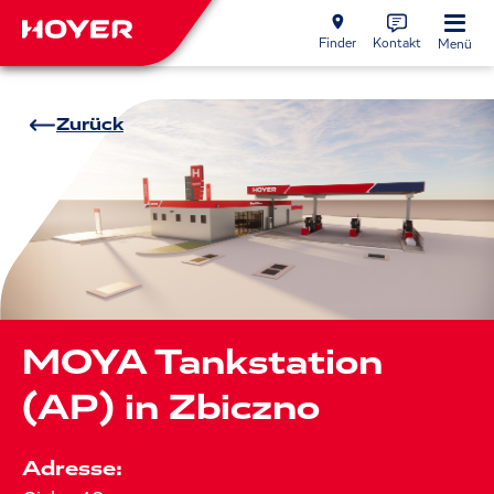
Finder
Kontakt
Menü
Zurück
MOYA Tankstation
(AP) in Zbiczno
Adresse: