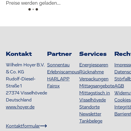
Preise werden geladen...
Kontakt
Partner
Services
Rech
Wilhelm Hoyer B.V.
Sonnentau
Energiesparen
Impres
& Co. KG
Erlebniscampus
Rücknahme
Datens
Rudolf-Diesel-
HARLAPP
Verpackungen
Störfall
Straße 1
Fairox
Mittagsangebote
AGB
27374
Visselhövede
Mittagstisch in
Widerru
Deutschland
Visselhövede
Cookies
www.hoyer.de
Standorte
Integrit
Newsletter
Barriere
Tankbelege
Kontaktformular