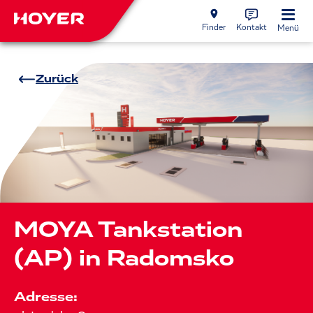
Finder
Kontakt
Menü
Zurück
MOYA Tankstation
(AP) in Radomsko
Adresse: