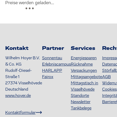
Preise werden geladen...
Kontakt
Partner
Services
Rech
Wilhelm Hoyer B.V.
Sonnentau
Energiesparen
Impres
& Co. KG
Erlebniscampus
Rücknahme
Datens
Rudolf-Diesel-
HARLAPP
Verpackungen
Störfall
Straße 1
Fairox
Mittagsangebote
AGB
27374
Visselhövede
Mittagstisch in
Widerru
Deutschland
Visselhövede
Cookies
www.hoyer.de
Standorte
Integrit
Newsletter
Barriere
Tankbelege
Kontaktformular