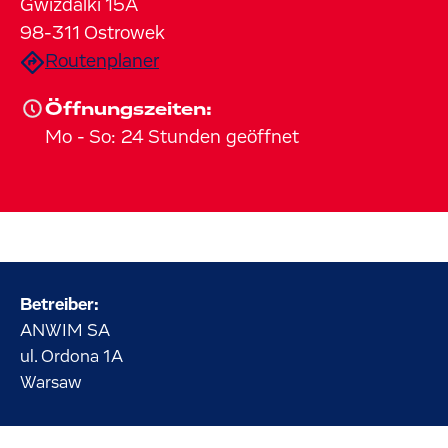
Gwizdalki
15A
98-311
Ostrowek
Routenplaner
Öffnungszeiten:
Mo
-
So
:
24 Stunden geöffnet
Betreiber:
ANWIM SA
ul. Ordona
1A
Warsaw