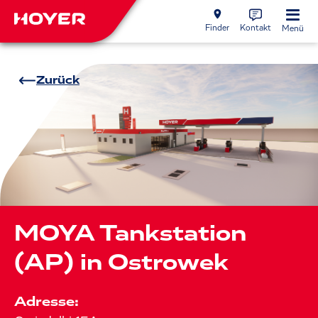
Finder
Kontakt
Menü
Zurück
MOYA Tankstation
(AP) in Ostrowek
Adresse: