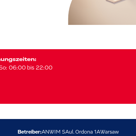
ungszeiten:
So
:
06:00
bis
22:00
Betreiber:
ANWIM SA
ul. Ordona
1A
Warsaw