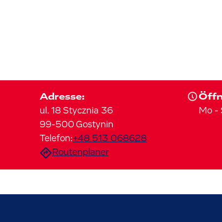
Adresse:
Öffn
ul. 18 Stycznia
36
Mo
-
99-500
Gostynin
Telefon:
+48 513 068628
Routenplaner