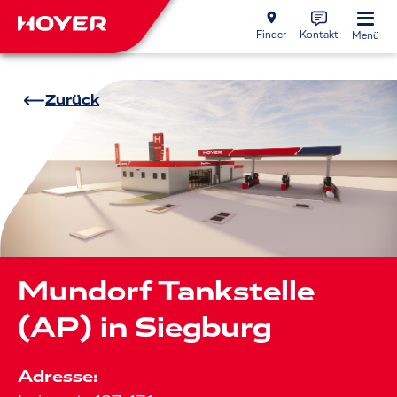
Finder
Kontakt
Menü
Zurück
Mundorf Tankstelle
(AP) in Siegburg
Adresse: