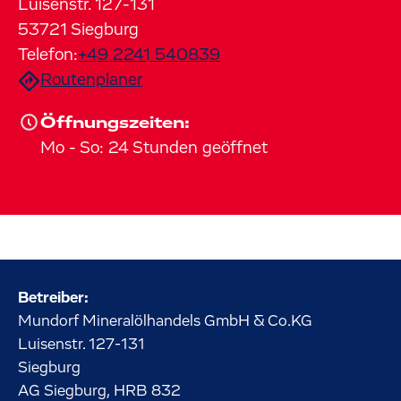
Luisenstr.
127-131
53721
Siegburg
Telefon:
+49 2241 540839
Routenplaner
Öffnungszeiten:
Mo
-
So
:
24 Stunden geöffnet
Betreiber:
Mundorf Mineralölhandels GmbH & Co.KG
Luisenstr.
127-131
Siegburg
AG Siegburg, HRB 832