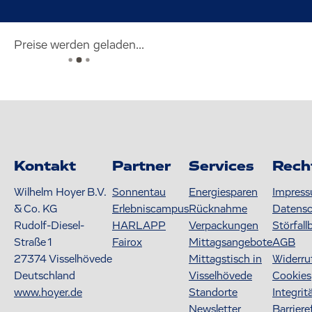
Preise werden geladen...
Kontakt
Partner
Services
Rech
Wilhelm Hoyer B.V.
Sonnentau
Energiesparen
Impres
& Co. KG
Erlebniscampus
Rücknahme
Datens
Rudolf-Diesel-
HARLAPP
Verpackungen
Störfall
Straße 1
Fairox
Mittagsangebote
AGB
27374
Visselhövede
Mittagstisch in
Widerru
Deutschland
Visselhövede
Cookies
www.hoyer.de
Standorte
Integrit
Newsletter
Barriere