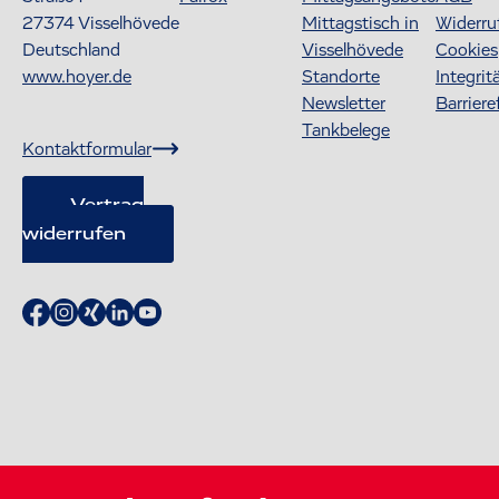
27374
Visselhövede
Mittagstisch in
Widerru
Deutschland
Visselhövede
Cookies
www.hoyer.de
Standorte
Integrit
Newsletter
Barriere
Tankbelege
Kontaktformular
Vertrag
widerrufen