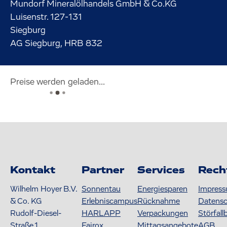
Mundorf Mineralölhandels GmbH & Co.KG
Luisenstr.
127-131
Siegburg
AG Siegburg, HRB 832
Preise werden geladen...
Kontakt
Partner
Services
Rech
Wilhelm Hoyer B.V.
Sonnentau
Energiesparen
Impres
& Co. KG
Erlebniscampus
Rücknahme
Datens
Rudolf-Diesel-
HARLAPP
Verpackungen
Störfall
Straße 1
Fairox
Mittagsangebote
AGB