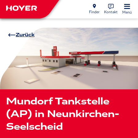
Finder
Kontakt
Menü
Zurück
Mundorf Tankstelle
(AP) in Neunkirchen-
Seelscheid