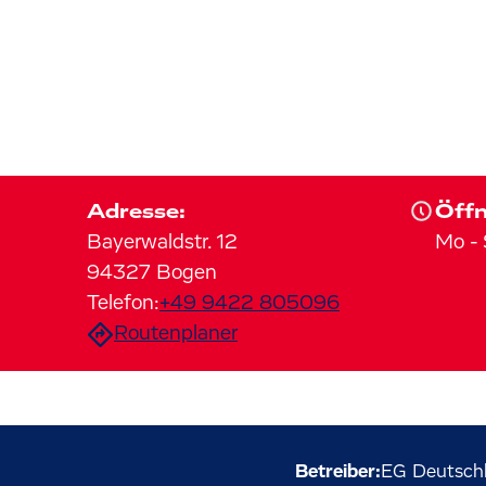
Adresse:
Öffn
Bayerwaldstr.
12
Mo
-
94327
Bogen
Telefon:
+49 9422 805096
Routenplaner
Betreiber:
EG Deutsch