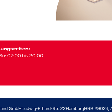
ungszeiten:
So
:
07:00
bis
20:00
land GmbH
Ludwig-Erhard-Str.
22
Hamburg
HRB 29024, A