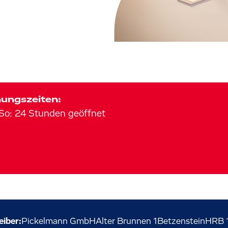
ungszeiten:
So
:
24 Stunden geöffnet
eiber:
Pickelmann GmbH
Alter Brunnen
1
Betzenstein
HRB 