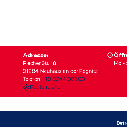
Adresse:
Öffn
Plecher Str.
18
Mo
-
91284
Neuhaus an der Pegnitz
Telefon:
+49 9244 92600
Routenplaner
Betr