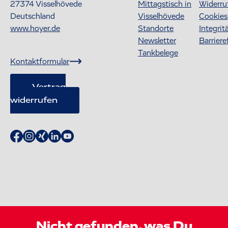
27374
Visselhövede
Mittagstisch in
Widerru
Deutschland
Visselhövede
Cookies
www.hoyer.de
Standorte
Integrit
Newsletter
Barriere
Tankbelege
Kontaktformular
Vertrag
widerrufen
Nicht gefunden, was Du