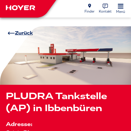
Finder
Kontakt
Menü
Zurück
PLUDRA Tankstelle
(AP) in Ibbenbüren
Adresse: