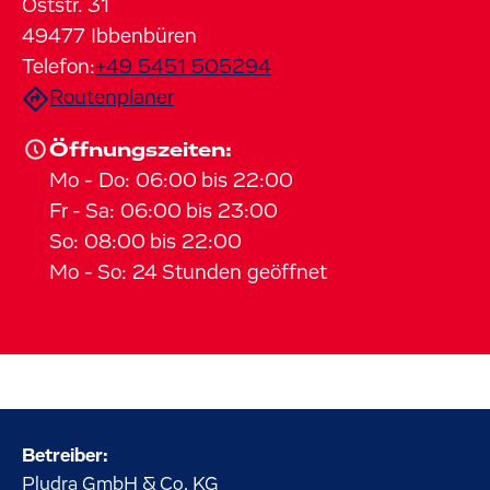
Oststr.
31
49477
Ibbenbüren
Telefon:
+49 5451 505294
Routenplaner
Öffnungszeiten:
Mo
-
Do
:
06:00
bis
22:00
Fr
-
Sa
:
06:00
bis
23:00
So
:
08:00
bis
22:00
Mo
-
So
:
24 Stunden geöffnet
Betreiber:
Pludra GmbH & Co. KG