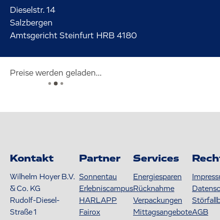
Dieselstr.
14
Salzbergen
Amtsgericht Steinfurt HRB 4180
Preise werden geladen...
Kontakt
Partner
Services
Rech
Wilhelm Hoyer B.V.
Sonnentau
Energiesparen
Impres
& Co. KG
Erlebniscampus
Rücknahme
Datens
Rudolf-Diesel-
HARLAPP
Verpackungen
Störfall
Straße 1
Fairox
Mittagsangebote
AGB