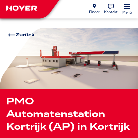
Finder
Kontakt
Menü
Zurück
PMO
Automatenstation
Kortrijk (AP) in Kortrijk