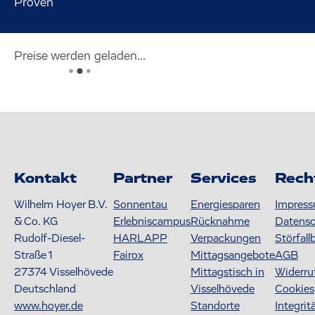
Proven
Preise werden geladen...
Kontakt
Partner
Services
Rech
Wilhelm Hoyer B.V.
Sonnentau
Energiesparen
Impres
& Co. KG
Erlebniscampus
Rücknahme
Datens
Rudolf-Diesel-
HARLAPP
Verpackungen
Störfall
Straße 1
Fairox
Mittagsangebote
AGB
27374
Visselhövede
Mittagstisch in
Widerru
Deutschland
Visselhövede
Cookies
www.hoyer.de
Standorte
Integrit