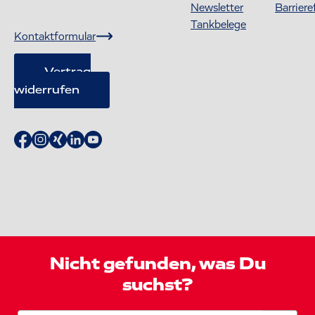
Newsletter
Barriere
Tankbelege
Kontaktformular
Vertrag
widerrufen
Nicht gefunden, was Du
suchst?