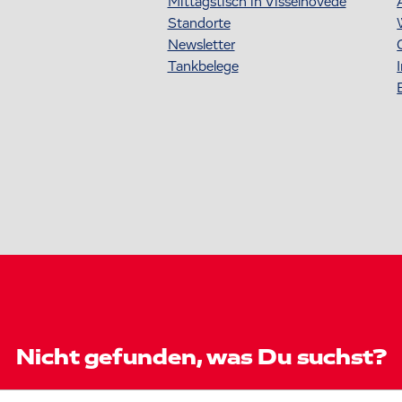
Mittagstisch in Visselhövede
Standorte
Newsletter
Tankbelege
Nicht gefunden, was Du suchst?