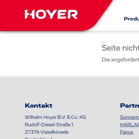
Prod
Seite nic
Die angeforder
Kontakt
Partn
Wilhelm Hoyer B.V. & Co. KG
Sonnent
Rudolf-Diesel-Straße 1
HARLA
27374
Visselhövede
Fairox