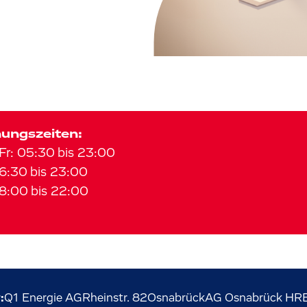
ungszeiten:
Fr
:
05:30
bis
23:00
6:30
bis
23:00
8:00
bis
22:00
:
Q1 Energie AG
Rheinstr.
82
Osnabrück
AG Osnabrück HR