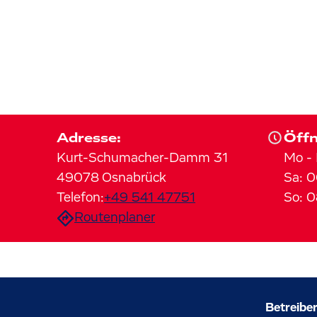
Adresse:
Öffn
Kurt-Schumacher-Damm
31
Mo
-
49078
Osnabrück
Sa
:
0
Telefon:
+49 541 47751
So
:
0
Routenplaner
Betreiber