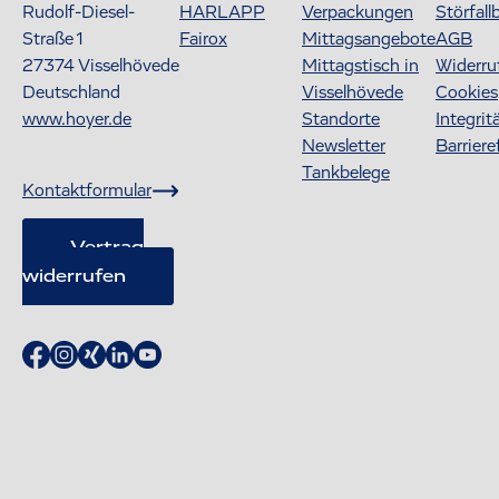
Rudolf-Diesel-
HARLAPP
Verpackungen
Störfall
Straße 1
Fairox
Mittagsangebote
AGB
27374
Visselhövede
Mittagstisch in
Widerru
Deutschland
Visselhövede
Cookies
www.hoyer.de
Standorte
Integrit
Newsletter
Barriere
Tankbelege
Kontaktformular
Vertrag
widerrufen