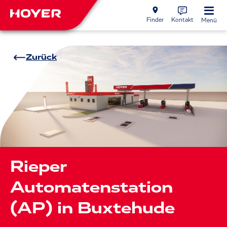
Finder
Kontakt
Menü
Zurück
Rieper
Automatenstation
(AP) in Buxtehude