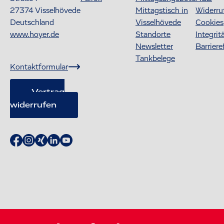
27374
Visselhövede
Mittagstisch in
Widerru
Deutschland
Visselhövede
Cookies
www.hoyer.de
Standorte
Integrit
Newsletter
Barriere
Tankbelege
Kontaktformular
Vertrag
widerrufen