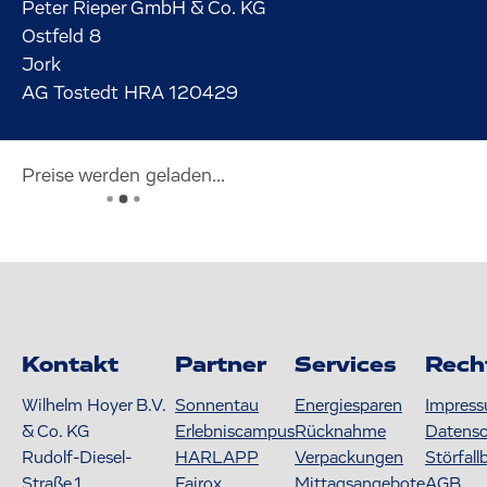
Peter Rieper GmbH & Co. KG
Ostfeld
8
Jork
AG Tostedt HRA 120429
Preise werden geladen...
Kontakt
Partner
Services
Rech
Wilhelm Hoyer B.V.
Sonnentau
Energiesparen
Impres
& Co. KG
Erlebniscampus
Rücknahme
Datens
Rudolf-Diesel-
HARLAPP
Verpackungen
Störfall
Straße 1
Fairox
Mittagsangebote
AGB