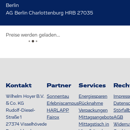
Berlin
AG Berlin Charlottenburg HRB 27035
Preise werden geladen...
Kontakt
Partner
Services
Rech
Wilhelm Hoyer B.V.
Sonnentau
Energiesparen
Impres
& Co. KG
Erlebniscampus
Rücknahme
Datens
Rudolf-Diesel-
HARLAPP
Verpackungen
Störfall
Straße 1
Fairox
Mittagsangebote
AGB
27374
Visselhövede
Mittagstisch in
Widerru