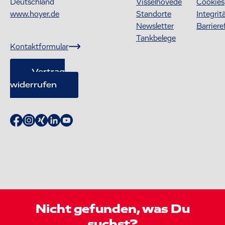
Deutschland
Visselhövede
Cookies
www.hoyer.de
Standorte
Integrit
Newsletter
Barriere
Tankbelege
Kontaktformular
Vertrag
widerrufen
Nicht gefunden, was Du
suchst?