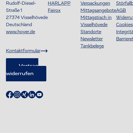
Rudolf-Diesel-
HARLAPP
Verpackungen
Störfall
Straße 1
Fairox
Mittagsangebote
AGB
27374
Visselhövede
Mittagstisch in
Widerru
Deutschland
Visselhövede
Cookies
www.hoyer.de
Standorte
Integrit
Newsletter
Barriere
Tankbelege
Kontaktformular
Vertrag
widerrufen