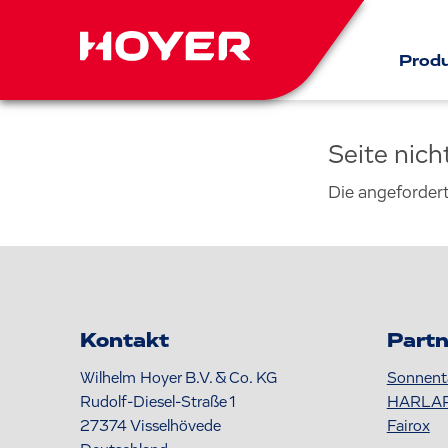
Prod
Seite nic
Die angeforder
Kontakt
Partn
Wilhelm Hoyer B.V. & Co. KG
Sonnent
Rudolf-Diesel-Straße 1
HARLA
27374
Visselhövede
Fairox