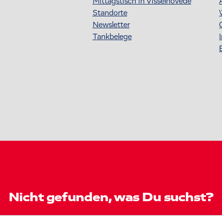
Mittagstisch in Visselhövede
Standorte
Newsletter
Tankbelege
Nicht gefunden, was Du suchst?