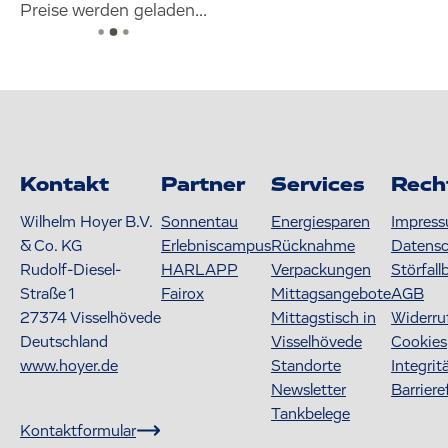
Preise werden geladen...
Kontakt
Partner
Services
Rech
Wilhelm Hoyer B.V.
Sonnentau
Energiesparen
Impres
& Co. KG
Erlebniscampus
Rücknahme
Datens
Rudolf-Diesel-
HARLAPP
Verpackungen
Störfall
Straße 1
Fairox
Mittagsangebote
AGB
27374
Visselhövede
Mittagstisch in
Widerru
Deutschland
Visselhövede
Cookies
www.hoyer.de
Standorte
Integrit
Newsletter
Barriere
Tankbelege
Kontaktformular