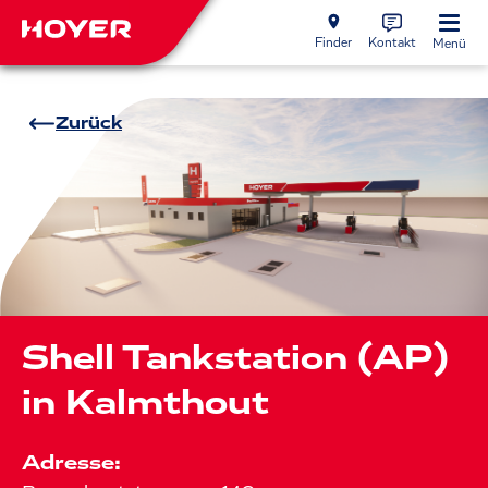
Finder
Kontakt
Menü
Zurück
Shell Tankstation (AP)
in Kalmthout
Adresse: