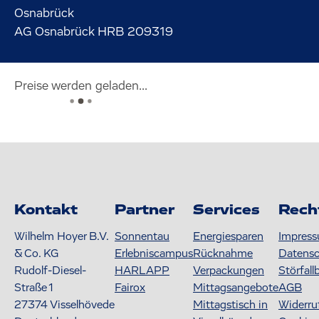
Osnabrück
AG Osnabrück HRB 209319
Preise werden geladen...
Kontakt
Partner
Services
Rech
Wilhelm Hoyer B.V.
Sonnentau
Energiesparen
Impres
& Co. KG
Erlebniscampus
Rücknahme
Datens
Rudolf-Diesel-
HARLAPP
Verpackungen
Störfall
Straße 1
Fairox
Mittagsangebote
AGB
27374
Visselhövede
Mittagstisch in
Widerru