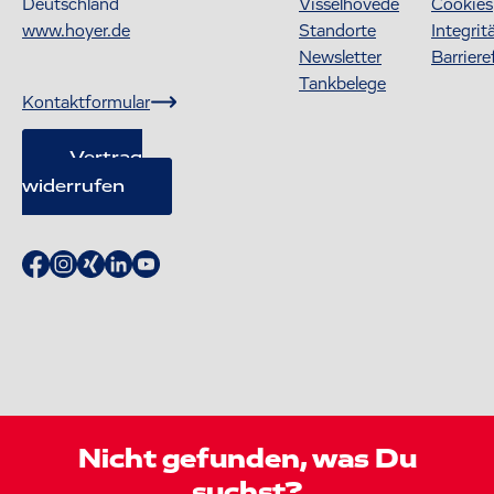
Deutschland
Visselhövede
Cookies
www.hoyer.de
Standorte
Integrit
Newsletter
Barriere
Tankbelege
Kontaktformular
Vertrag
widerrufen
Nicht gefunden, was Du
suchst?