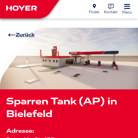
Finder
Kontakt
Menü
Zurück
Sparren Tank (AP) in
Bielefeld
Adresse: