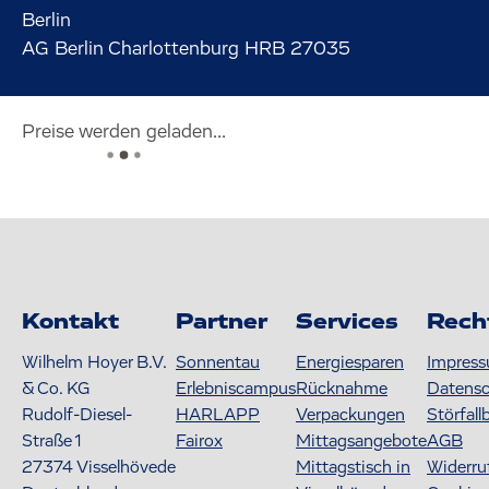
Berlin
AG Berlin Charlottenburg HRB 27035
Preise werden geladen...
Kontakt
Partner
Services
Rech
Wilhelm Hoyer B.V.
Sonnentau
Energiesparen
Impres
& Co. KG
Erlebniscampus
Rücknahme
Datens
Rudolf-Diesel-
HARLAPP
Verpackungen
Störfall
Straße 1
Fairox
Mittagsangebote
AGB
27374
Visselhövede
Mittagstisch in
Widerru