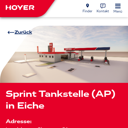
Finder
Kontakt
Menü
Zurück
Sprint Tankstelle (AP)
in Eiche
Adresse: