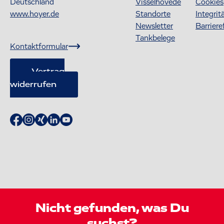
Deutschland
Visselhövede
Cookies
www.hoyer.de
Standorte
Integrit
Newsletter
Barriere
Tankbelege
Kontaktformular
Vertrag
widerrufen
Nicht gefunden, was Du
suchst?