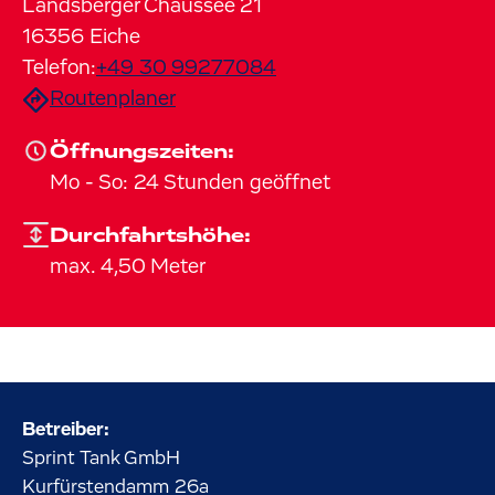
Landsberger Chaussee
21
16356
Eiche
Telefon:
+49 30 99277084
Routenplaner
Öffnungszeiten:
Mo
-
So
:
24 Stunden geöffnet
Durchfahrtshöhe:
max. 4,50 Meter
Betreiber:
Sprint Tank GmbH
Kurfürstendamm
26a