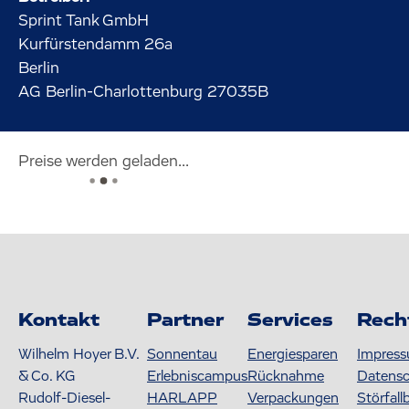
Sprint Tank GmbH
Kurfürstendamm
26a
Berlin
AG Berlin-Charlottenburg 27035B
Preise werden geladen...
Kontakt
Partner
Services
Rech
Wilhelm Hoyer B.V.
Sonnentau
Energiesparen
Impres
& Co. KG
Erlebniscampus
Rücknahme
Datens
Rudolf-Diesel-
HARLAPP
Verpackungen
Störfall