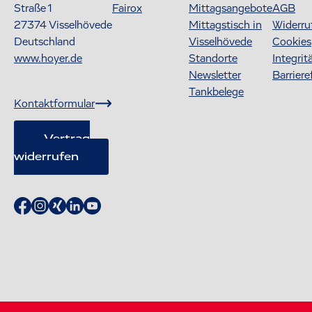
Straße 1
Fairox
Mittagsangebote
AGB
27374
Visselhövede
Mittagstisch in
Widerru
Deutschland
Visselhövede
Cookies
www.hoyer.de
Standorte
Integrit
Newsletter
Barriere
Tankbelege
Kontaktformular
Vertrag
widerrufen