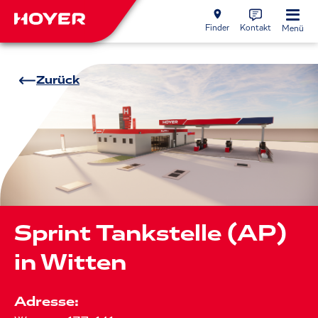
Finder
Kontakt
Menü
Zurück
Sprint Tankstelle (AP)
in Witten
Adresse: